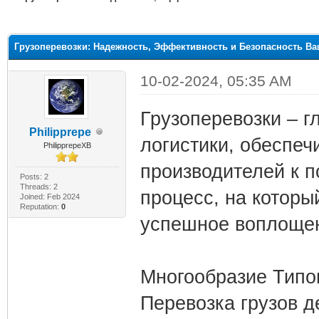
ge
Грузоперевозки: Надежность, Эффективность и Безопасность Ва
10-02-2024, 05:35 AM
Грузоперевозки – 
Philipprepe
логистики, обеспе
PhilipprepeXB
производителей к п
Posts: 2
Threads: 2
процесс, на которы
Joined: Feb 2024
Reputation:
0
успешное воплощен
Многообразие Типо
Перевозка грузов д