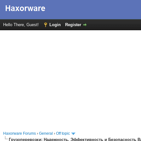
Hello There, Guest!
Login
Register
Haxorware Forums
›
General
›
Off topic
Грузоперевозки: Надежность, Эффективность и Безопасность В