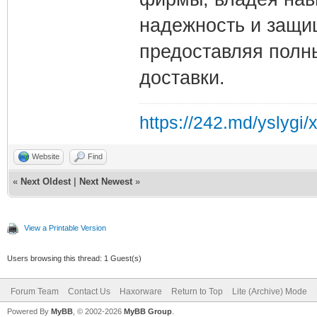
надежность и защи
предоставляя полны
доставки.
https://242.md/yslygi/
Website
Find
«
Next Oldest
|
Next Newest
»
View a Printable Version
Users browsing this thread: 1 Guest(s)
Forum Team
Contact Us
Haxorware
Return to Top
Lite (Archive) Mode
Powered By
MyBB
, © 2002-2026
MyBB Group
.