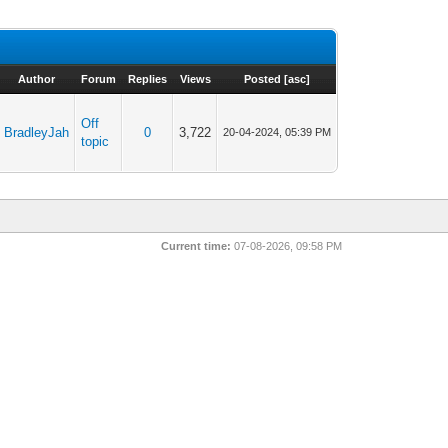
Author
Forum
Replies
Views
Posted
[
asc
]
Off
BradleyJah
0
3,722
20-04-2024, 05:39 PM
topic
Current time:
07-08-2026, 09:58 PM