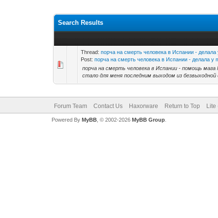
Search Results
Thread:
порча на смерть человека в Испании - делала 
Post:
порча на смерть человека в Испании - делала у m
порча на смерть человека в Испании - помощь мага h
стало для меня последним выходом из безвыходной с
Forum Team
Contact Us
Haxorware
Return to Top
Lite
Powered By
MyBB
, © 2002-2026
MyBB Group
.