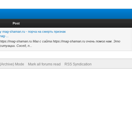
Post
у mag-shaman.ru - порча на смерть признак
ag-...
ttps://mag-shaman.ru Маг с сайта https://mag-shaman.ru очень помог нам. Это
итуации. Сосед, п...
 (Archive) Mode
Mark all forums read
RSS Syndication