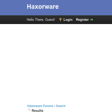
Hello There, Guest!
Login
Register
Haxorware Forums
›
Search
Results